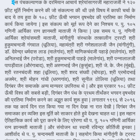
इ
स पंचकल्याणक के दरमियान आचार्य श्रेयांसागरजी महाराजजी ने १२०
फ़ीट मूर्ति निर्माण करने की जो संकल्पना की थी उसे विषय में काफी चर्चा के
बाद ये तय हुवा के १०८ फ़ीट ऊँची भगवन वृषभदेव की प्रतिमा का निर्माण
कार्य किया जायेगा | इस संकल्प को मूर्त रूप देने का निश्चय प. पु. १०५
गणिनी आर्यिका रत्न ज्ञानमती माताजी ने किया | उस समय प. पु. गणिनी
आर्यिका श्रेयांसमती माताजी, मांगीतुंगी संस्थाके तत्कालीन ट्रस्टी श्री
हुकुमचन्दजी गंगवाल (धूलिया), महामंत्री श्री गणेशलालजी जैन (मांगीतुंगी),
डॉ. देवेन्द्र धर्मदास लाड (मालेगांव), श्री माणिकचंदजी पहाड़े (मालेगांव), श्री
अनिलभाई जैन (परोडा), श्री हुकुमचन्दजी पाहड़े (मालेगांव), श्री पन्नालालजी
पापड़ीवाल (औरंगाबाद), श्री अरुणभाई जैन (कुसुंबा), श्री जे. के. जैन (मुंबई),
श्री रतनचंदजी शहा (धूलिया), श्री शरद संघवी (चोपड़ा), श्री प्रमोदभाई
अजमेर, श्री मोहन गांधी (धरणगांव), श्री सुनील ठोलिया (धूलिया) तथा
दिगंबर जैन समाजके अन्य मान्यवर उपस्तिथ थे | और इस प्रकार १०८ फ़ीट
ऊँची विश्व की सबसे बड़ी, दिगंबर जैन पंथ के प्रथम तीर्थंकर भगवन वृषभदेव
की प्रतिमा निर्माण करने का अद्भुत कार्य शुरू हुवा | लगातार १९९६ से २०१६
तक यह कार्य दिन रात किया गया ना दिन देखा ना रात देखी | दिगंबर जैन
समाजका हर व्यक्ति इस मूर्ति को साकार होते हुवे देखना चाहत था | इस महान
ऐतिहासिक कार्य को पूरा करने के लिए प्रेरणा थी प. पु. १०५ गणिनी आर्यिका
रत्न ज्ञानमती माताजी | और संयोजन था स्वामी रविन्द्र कीर्तिजी इनका |
आशीर्वाद थे प. पु. चन्दनमती माताजी के | सहयोग किया मांगीतुंगी के ट्रस्ट