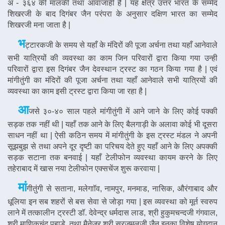
अ - ३६४ की मालकी तथा आवाजाही है | यह क्षेत्र उत्तर भारत के सम्मेद
शिखरजी के बाद दिगंबर जैन परंपरा के अनुसार दक्षिण भारत का सम्मेद
शिखरजी मना जाता है |
भ
ट्टारकजी के समय से यहाँ के मंदिरों की पूजा अर्चना तथा यहाँ आनेवाले
सभी यात्रियों की व्यवस्था का काम जिन परिवारों द्वारा किया गया उन्ही
परिवारों द्वारा इस दिगंबर जैन देवस्थान ट्रस्ट का गठन किया गया है | एवं
मांगीतुंगी का मंदिरों की पूजा अर्चना तथा यहाँ आनेवाले सभी यात्रियों की
व्यवस्था का काम इसी ट्रस्ट द्वारा किया जा रहा है |
आ
जसे ३०-४० साल पहले मांगीतुंगी में आने जाने के लिए कोई पक्की
सड़क तक नहीं थी | यहाँ तक आने के लिए बैलगाड़ी के अलावा कोई भी दूसरा
साधन नहीं था | ऐसी कठिन समय में मांगीतुंगी के इस ट्रस्ट मंडल ने अपनी
सूझबुझ से तथा अपने दूर दृष्टी का परिचय देते हुए यहाँ आने के लिए अपक्की
सड़क सटाना तक बनवाई | यहाँ टेलीफोन व्यवस्था कायम करने के लिए
तहेराबाद में खास नया टेलीफोन एक्सचेंज शुरू करवाया |
मां
गीतुंगी से सताना, मलेगाॉव, नामपुर, मनमाड, नासिक, औरंगाबाद और
धूलिया इन सब शहरों से बस सेवा से जोड़ा गया | इस व्यवस्था को मूर्त स्वरुप
लाने में तत्कालीन ट्रस्टी डॉ. देवेन्द्र धर्मदास लाड, श्री हुकुमचन्दजी गंगवाल,
श्री माणिकचंद पहाड़े, तथा मैनेजर श्री सूरजमलजी जैन इनका विशेष योगदान