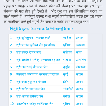
मंडल ने | लगातार २० साल तक रात दिन काम करने के बाद मांगीतुंगी के
पहाड़ पर समुद्र ताल से ४००० फ़ीट की ऊंचाई पर आज हम इस महान
संकल्प को पूरा होते हुवे देखते हैं | और खुद को इस ऐतिहासिक घटना का
साक्षी मानते हैं | मांगीतुंगी ट्रस्ट तथा संपूर्ण कार्यकारीणी मंडल इस पूरी घटना
का साक्षीदार रहते हुवे संपूर्ण जैन समाजके सदैव स्वागतउत्सुक रहेंगे |
मांगीतुंगी के ट्रस्ट मंडल तथा कार्यकरिणी सदस्युं के नाम :
1
श्री सुमेरकुमार पन्नालाल काले
नाशिक
अध्यक्ष
2
श्री प्रमोद दुलीचंद जैन (अजमेरा)
धुलिया
उपाध्यक्ष
3
श्री उपेंद्र देवेंद्र लाड
मालेगांव
सचिव
4
श्री अशोक / राजेंद्र धन्नालाल बड़जाते
सटाणा
उपसचिव
5
श्री मोहनभाई सोनलाल जैन
कुसुंबा
कोषाध्यक्ष
6
न्यायमूर्ती कैलाशचंद उत्तमचंद चांदीवाल
मुंबई
सदस्य
7
श्री रमेश हुकूमचंद गंगवाल
इंदोर
सदस्य
8
श्री सतीश गमनलाल जैन
सोनागिरी
सदस्य
9
श्री अनिल श्रीचंद जैन
परोड़ा
सदस्य
10
अडव्होकेट महेंद्र बसंतीलाल जैन
धुलिया
सदस्य