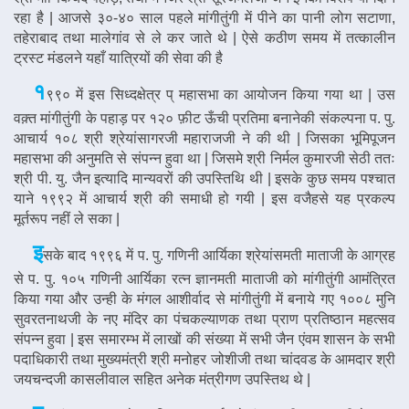
रहा है | आजसे ३०-४० साल पहले मांगीतुंगी में पीने का पानी लोग सटाणा,
तहेराबाद तथा मालेगांव से ले कर जाते थे | ऐसे कठीण समय में तत्कालीन
ट्रस्ट मंडलने यहाँ यात्रियों की सेवा की है
१
९९० में इस सिध्दक्षेत्र प् महासभा का आयोजन किया गया था | उस
वक़्त मांगीतुंगी के पहाड़ पर १२० फ़ीट ऊँची प्रतिमा बनानेकी संकल्पना प. पु.
आचार्य १०८ श्री श्रेयांसागरजी महाराजजी ने की थी | जिसका भूमिपूजन
महासभा की अनुमति से संपन्न हुवा था | जिसमे श्री निर्मल कुमारजी सेठी ततः
श्री पी. यु. जैन इत्यादि मान्यवरों की उपस्तिथि थी | इसके कुछ समय पश्चात
याने १९९२ में आचार्य श्री की समाधी हो गयी | इस वजैहसे यह प्रकल्प
मूर्तरूप नहीं ले सका |
इ
सके बाद १९९६ में प. पु. गणिनी आर्यिका श्रेयांसमती माताजी के आग्रह
से प. पु. १०५ गणिनी आर्यिका रत्न ज्ञानमती माताजी को मांगीतुंगी आमंत्रित
किया गया और उन्ही के मंगल आशीर्वाद से मांगीतुंगी में बनाये गए १००८ मुनि
सुवरतनाथजी के नए मंदिर का पंचकल्याणक तथा प्राण प्रतिष्ठान महत्सव
संपन्न हुवा | इस समारम्भ में लाखों की संख्या में सभी जैन एंवम शासन के सभी
पदाधिकारी तथा मुख्यमंत्री श्री मनोहर जोशीजी तथा चांदवड के आमदार श्री
जयचन्दजी कासलीवाल सहित अनेक मंत्रीगण उपस्तिथ थे |