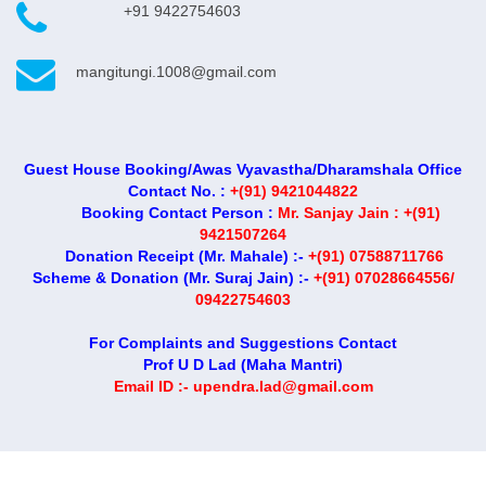
+91 9422754603
mangitungi.1008@gmail.com
Guest House Booking/Awas Vyavastha/Dharamshala Office
Contact No. :
+(91) 9421044822
Booking Contact Person :
Mr. Sanjay Jain : +(91)
9421507264
Donation Receipt (Mr. Mahale) :-
+(91) 07588711766
Scheme & Donation (Mr. Suraj Jain) :-
+(91) 07028664556/
09422754603
For Complaints and Suggestions Contact
Prof U D Lad (Maha Mantri)
Email ID :- upendra.lad@gmail.com